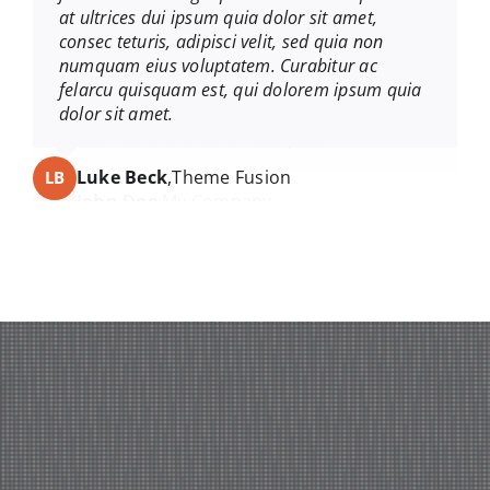
velit, sed quia non numquam eius voluptatem.
at ultrices dui ipsum quia dolor sit amet,
Ut enim ad minimas veniam, quis nostrum
consec teturis, adipisci velit, sed quia non
exercitationem ullam corporis suscipit estas
numquam eius voluptatem. Curabitur ac
laboriosam, nisi ut aliquid ex ea commodi
felarcu quisquam est, qui dolorem ipsum quia
consequatur slores amet untras iumuis sdaip
dolor sit amet.
dolores amet untras uns voluptas.
Luke Beck
,
Theme Fusion
LB
John Doe
,
My Company
JD