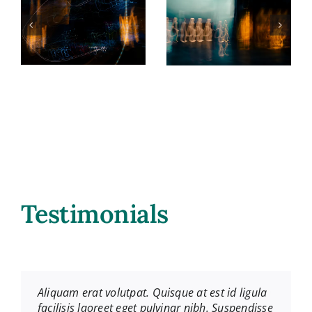
ons
Experiment:
Path of the
A Living
First Light
Story
Photography
Video
Testimonials
Neque porro quisquam est, qui dolorem ipsum
Aliquam erat volutpat. Quisque at est id ligula
quia dolor sit amet, consec tetursir, adipisci
facilisis laoreet eget pulvinar nibh. Suspendisse